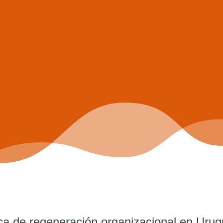
ica
de regeneración organizacional en Urug