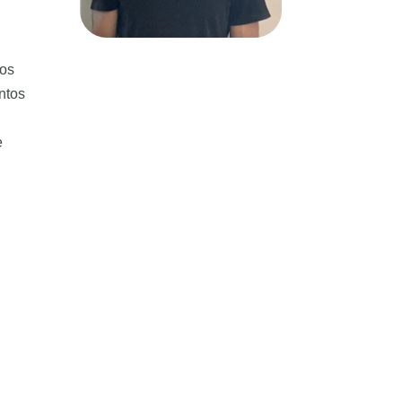
nos
intos
e