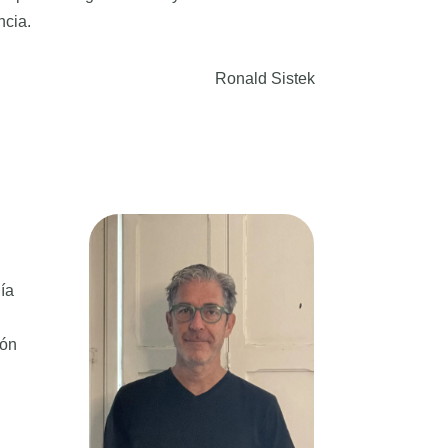
ncia.
Ronald Sistek
ía
ión