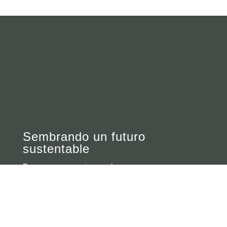
Sembrando un futuro
sustentable
Buscamos conectar con las personas para
despertar conciencia y alimentar su potencial
transformador.