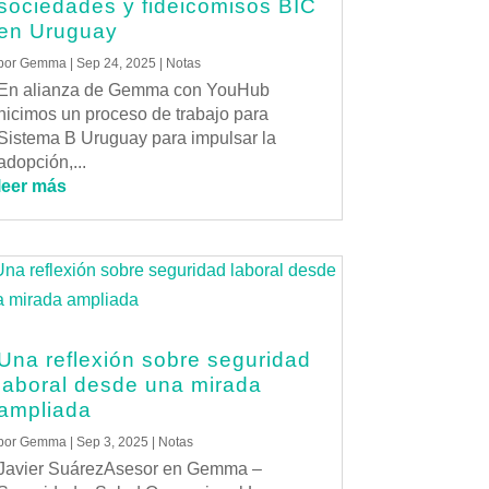
sociedades y fideicomisos BIC
en Uruguay
por
Gemma
|
Sep 24, 2025
|
Notas
En alianza de Gemma con YouHub
hicimos un proceso de trabajo para
Sistema B Uruguay para impulsar la
adopción,...
leer más
Una reflexión sobre seguridad
laboral desde una mirada
ampliada
por
Gemma
|
Sep 3, 2025
|
Notas
Javier SuárezAsesor en Gemma –