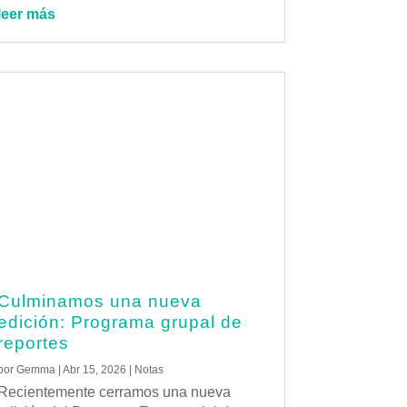
leer más
Culminamos una nueva
edición: Programa grupal de
reportes
por
Gemma
|
Abr 15, 2026
|
Notas
Recientemente cerramos una nueva